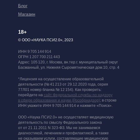
Блог
Магазин
18+
© ООО «НАУКА ПСИ2.0», 2023
ИНН 9 705 144 914
ОГРН 1 207 700 211 443
Адрес: 105 120, г. Москва, вн.тер.г. муниципальный округ
Басманный, ул. Нижняя Сыромятническая дом.10, стр. 4
*Лицензия на осуществление образовательной
деятельности (№ 41 213 от 29.12.2020 года, серия
77Л01 номер бланка № 12 154). Как проверить:
перейдите на
сайт Федеральной службы по надзору
в сфере образования и науки (Рособрнадзор)
; в строке
ИНН укажите ИНН 9 705 144 914 и нажмите «Поиск».
ООО «Наука ПСИ2.0» не осуществляет медицинскую
деятельность по смыслу Федерального закона
от от 21.11.2011 N 323-ФЗ. Мы не занимаемся
диагностикой, лечением и профилактикой, а также
не оказываем услуги, составляющие медицинскую