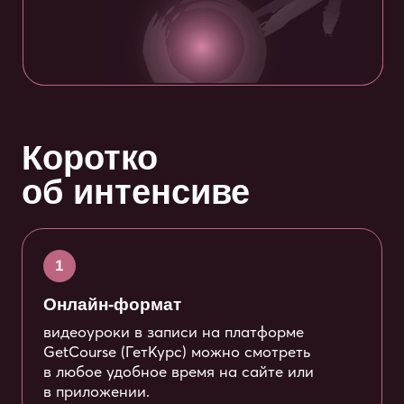
видеоуроки в записи на платформе
GetCourse (ГетКурс) можно смотреть
в любое удобное время на сайте или
в приложении.
2
Теория + практика
вас ждут не только лекции, но и записи
практических сессий с отработкой
упражнений и техник с демонстрантами.
3
Продолжительность
23 академ. часа. Уроки длятся от 30 до 60
минут. В комфортном темпе интенсив
можно пройти за две недели.