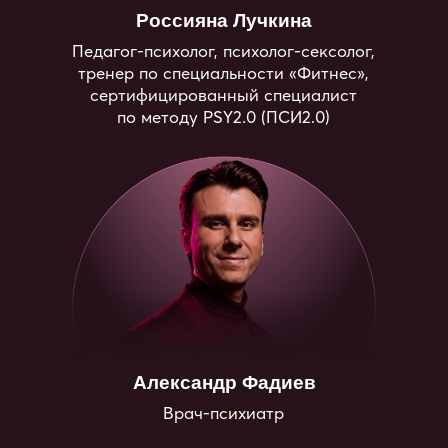
Вы узнаете, как выстраивать
зрелые отношения,
поймете, как формируется
сексуальность, как работать с эмоциями
и близостью, создавать гармонию
в паре и экологично проходить сложные
сценарии в отношениях.
Вы овладеете навыками
и прикладными техниками
для решения вопросов в сферах
в сексуальности и отношений, а также
узнаете, как говорить об интимных темах
со своими детьми — вовремя, спокойно
и без стыда.