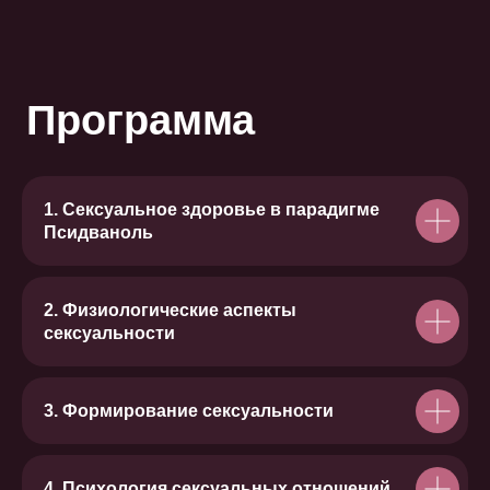
Преподаватели
1. Сексуальное здоровье в парадигме
Псидваноль
Михаил Филяев
Автор метода PSY2.0 (ПСИ2.0),
клинический (медицинский) психолог,
2. Физиологические аспекты
клинический гипнотерапевт, доктор
сексуальности
философии в психологии (PhD,
Германия), действительный член ОППЛ
3. Формирование сексуальности
4. Психология сексуальных отношений