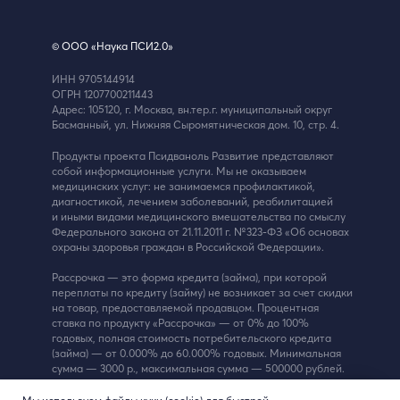
© ООО «Наука ПСИ2.0»
ИНН 9 705 144 914
ОГРН 1 207 700 211 443
Адрес: 105120, г. Москва, вн.тер.г. муниципальный округ
Басманный, ул. Нижняя Сыромятническая дом. 10, стр. 4.
Продукты проекта Псидваноль Развитие представляют
собой информационные услуги. Мы не оказываем
медицинских услуг: не занимаемся профилактикой,
диагностикой, лечением заболеваний, реабилитацией
и иными видами медицинского вмешательства по смыслу
Федерального закона от 21.11.2011 г. № 323-ФЗ «Об основах
охраны здоровья граждан в Российской Федерации».
Рассрочка — это форма кредита (займа), при которой
переплаты по кредиту (займу) не возникает за счет скидки
на товар, предоставляемой продавцом. Процентная
ставка по продукту «Рассрочка» — от 0% до 100%
годовых, полная стоимость потребительского кредита
(займа) — от 0.000% до 60.000% годовых. Минимальная
сумма — 3000 р., максимальная сумма — 500 000 рублей.
Срок предоставления — от 3 до 36 месяцев. Ваш тариф
и размер ежемесячного платежа будет определен