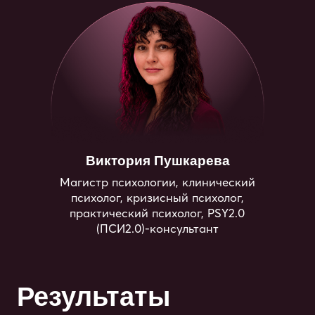
Присоединяйтесь
и начните путь к познанию
сексуальности
как неотъемлемой части
жизни и здоровья!
Онлайн-интенсив
Старт в любой момент
«Основы