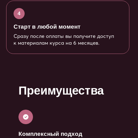
от физиологии и сексологии
до психосоматики и метода
психотерапии PSY2.0 (ПСИ2.0).
Быстрое погружение в тему
Вы сможете сразу начать применять
полученные знания и навыки
и со временем всё глубже погружаться
в тему «мужского и женского»,
сексуальности и отношений.
Универсальность
Курс подходит для всех желающих
с любым уровнем подготовки — как для
новичков, так и для профессиональных