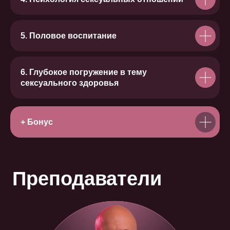
5. Половое воспитание
Нателла Колобова
Кандидат психологических наук,
6. Глубокое погружение в тему
педагог-психолог, автор и ведущая
сексуального здоровья
семинаров и тренингов, автор
метафорических ассоциативных карт
+ Бонус
Россияна Лучкина
Педагог-психолог, психолог-сексолог,