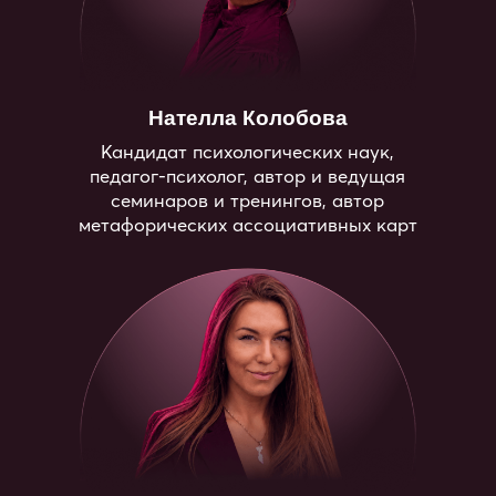
Виктория Пушкарева
Магистр психологии, клинический
психолог, кризисный психолог,
практический психолог, PSY2.0
(ПСИ2.0)-консультант
Результаты
Вы получите системное понимание
сексуального здоровья
через подход Псидваноль, освоите базу
физиологии и психологии и овладеете
техниками для работы с влечением,
возбуждением, оргазмом
и психосоматикой.