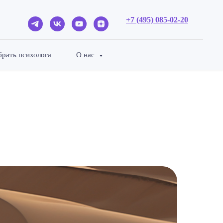
+7 (49
5) 085-
02-20
рать психолога
О нас