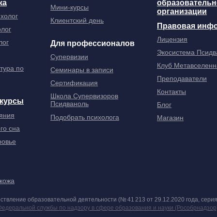
ка
образовательн
Мини-курсы
организации
ихолог
Клиентский день
Правовая инф
олог
Лицензия
лог
Для профессионалов
Экосистема Псидв
Супервизии
Клуб Метавселенн
тура по
Семинары в записи
Преподаватели
Сертификация
Контакты
Школа Супервизоров
 курсы
Псидваноль
Блог
яния
Подобрать психолога
Магазин
го сна
ровье
 кожа
ствление образовательной деятельности (№ 41 213 от 29.12.2020 года, серия
Федеральной службы по надзору в сфере образования и науки (Рособрнадзор