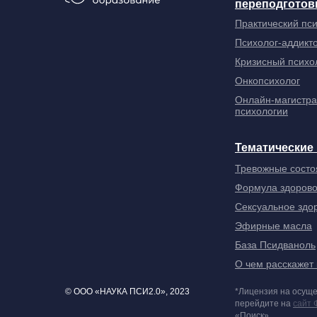
переподготов
Практический пс
Психолог-аддикт
Кризисный психо
Онкопсихолог
Онлайн-магистра
психологии
Тематические
Тревожные состо
Формула здорово
Сексуальное здо
Эфирные масла
База Псидваноль
О чем расскажет
© ООО «НАУКА ПСИ2.0», 2023
*Лицензия на осуще
перейдите на
сайт 
«Поиск».