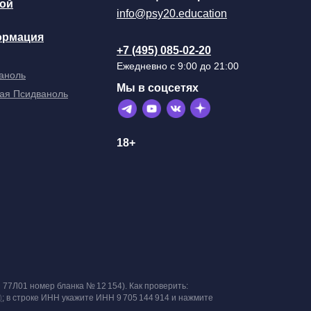
ой
info@psy20.education
ормация
+7 (495) 085-02-20
Ежедневно с 9:00 до 21:00
аноль
Мы в соцсетях
ая Псидваноль
18+
 77Л01 номер бланка № 12 154). Как проверить:
)
; в строке ИНН укажите ИНН 9 705 144 914 и нажмите