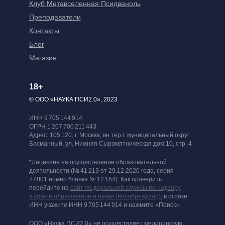
Клуб Метавселенная Псидваноль
Преподаватели
Контакты
Блог
Магазин
18+
© ООО «НАУКА ПСИ2.0», 2023
ИНН 9 705 144 914
ОГРН 1 207 700 211 443
Адрес: 105 120, г. Москва, вн.тер.г. муниципальный округ
Басманный, ул. Нижняя Сыромятническая дом.10, стр. 4
*Лицензия на осуществление образовательной
деятельности (№ 41 213 от 29.12.2020 года, серия
77Л01 номер бланка № 12 154). Как проверить:
перейдите на
сайт Федеральной службы по надзору
в сфере образования и науки (Рособрнадзор)
; в строке
ИНН укажите ИНН 9 705 144 914 и нажмите «Поиск».
ООО «Наука ПСИ2.0» не осуществляет медицинскую