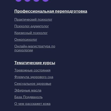
Профессиональная переподготовка
Практический психолог
Психолог-аддиктолог
Кризисный психолог
Онкопсихолог
Онлайн-магистратура по
психологии
Тематические курсы
Тревожные состояния
Формула здорового сна
Сексуальное здоровье
Эфирные масла
База Псидваноль
О чем расскажет кожа