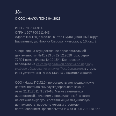
18+
© ООО «НАУКА ПСИ2.0», 2023
ИНН 9 705 144 914
ОГРН 1 207 700 211 443
Адрес: 105 120, г. Москва, вн.тер.г. муниципальный округ
Басманный, ул. Нижняя Сыромятническая, д. 10, стр. 2
*Лицензия на осуществление образовательной
деятельности (№ 41 213 от 29.12.2020 года, серия
77Л01 номер бланка № 12 154). Как проверить:
перейдите на
сайт Федеральной службы по надзору
в сфере образования и науки (Рособрнадзор)
; в строке
ИНН укажите ИНН 9 705 144 914 и нажмите «Поиск».
ООО «Наука ПСИ2.0» не осуществляет медицинскую
деятельность по смыслу Федерального закона
от от 21.11.2011 N 323-ФЗ. Мы не занимаемся
диагностикой, лечением и профилактикой, а также
не оказываем услуги, составляющие медицинскую
деятельность, перечень которых утвержден
постановлением Правительства Р Ф от 01.06.2021 № 852.