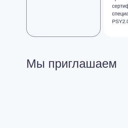
серти
специа
PSY2.
Мы приглашаем