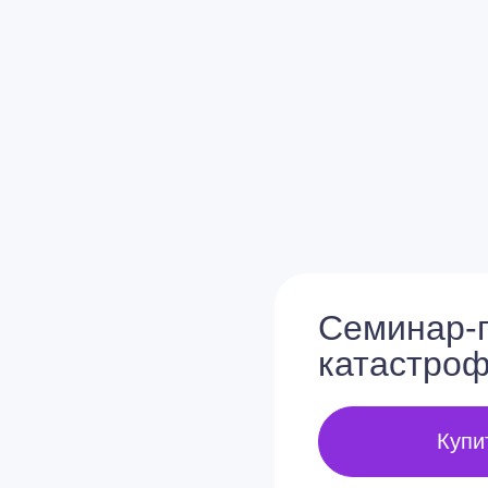
Cеминар-
катастроф
Купи