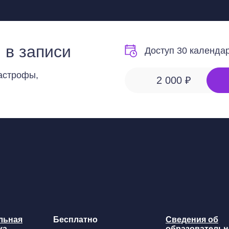
 в записи
Доступ
30 календа
астрофы,
2 000 ₽
льная
Бесплатно
Сведения об
ка
образовательн