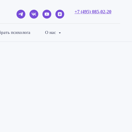
+7 (49
5) 085-
02-20
рать психолога
О нас