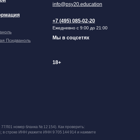
info@psy20.education
ормация
+7 (495) 085-02-20
Ежедневно с 9:00 до 21:00
аноль
Мы в соцсетях
ая Псидваноль
18+
 77Л01 номер бланка № 12 154). Как проверить:
)
; в строке ИНН укажите ИНН 9 705 144 914 и нажмите