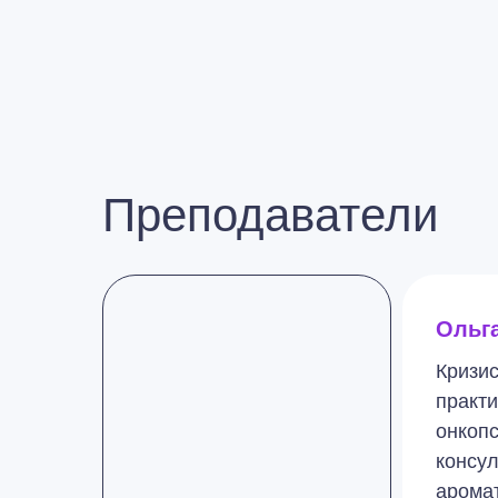
Преподаватели
Ольг
Кризис
практи
онкопс
консул
арома