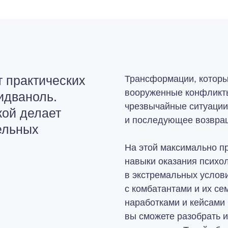
 практических
Трансформации, которы
вооруженные конфликты
идваноль.
чрезвычайные ситуации,
кой делает
и последующее возвращ
ельных
На этой максимально п
навыки оказания псих
в экстремальных услов
с комбатантами и их с
наработками и кейсами
вы сможете разобрать и