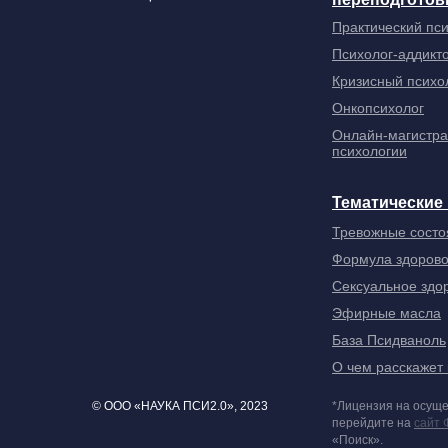
Практический пс
Психолог-аддикт
Кризисный психо
Онкопсихолог
Онлайн-магистра
психологии
Тематические
Тревожные состо
Формула здорово
Сексуальное здо
Эфирные масла
База Псидваноль
О чем расскажет
© ООО «НАУКА ПСИ2.0», 2023
*Лицензия на осуще
перейдите на
сайт 
«Поиск».