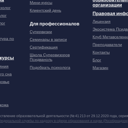
Мини-курсы
организации
ихолог
Клиентский день
Правовая инф
олог
Лицензия
лог
Для профессионалов
Экосистема Псидв
Супервизии
Клуб Метавселенн
тура по
Семинары в записи
Преподаватели
Сертификация
Контакты
Школа Супервизоров
 курсы
Псидваноль
Блог
яния
Подобрать психолога
Магазин
го сна
ровье
 кожа
ствление образовательной деятельности (№ 41 213 от 29.12.2020 года, серия
Федеральной службы по надзору в сфере образования и науки (Рособрнадзор