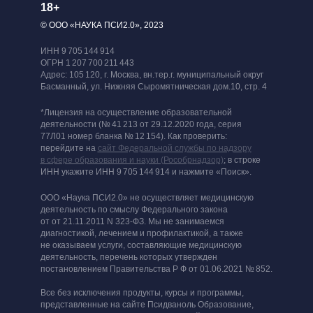
18+
© ООО «НАУКА ПСИ2.0», 2023
ИНН 9 705 144 914
ОГРН 1 207 700 211 443
Адрес: 105 120, г. Москва, вн.тер.г. муниципальный округ
Басманный, ул. Нижняя Сыромятническая дом.10, стр. 4
*Лицензия на осуществление образовательной
деятельности (№ 41 213 от 29.12.2020 года, серия
77Л01 номер бланка № 12 154). Как проверить:
перейдите на
сайт Федеральной службы по надзору
в сфере образования и науки (Рособрнадзор)
; в строке
ИНН укажите ИНН 9 705 144 914 и нажмите «Поиск».
ООО «Наука ПСИ2.0» не осуществляет медицинскую
деятельность по смыслу Федерального закона
от от 21.11.2011 N 323-ФЗ. Мы не занимаемся
диагностикой, лечением и профилактикой, а также
не оказываем услуги, составляющие медицинскую
деятельность, перечень которых утвержден
постановлением Правительства Р Ф от 01.06.2021 № 852.
Все без исключения продукты, курсы и программы,
представленные на сайте Псидваноль Образование,